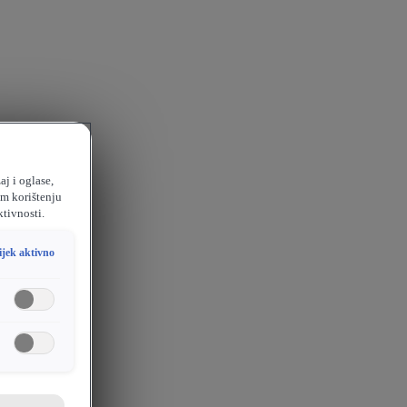
aj i oglase,
em korištenju
ktivnosti.
ijek aktivno