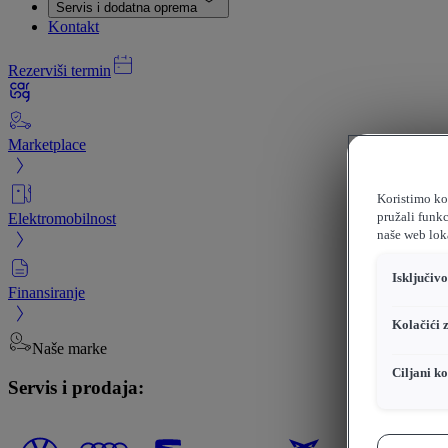
Servis i dodatna oprema
Kontakt
Rezerviši termin
Marketplace
Koristimo kol
Elektromobilnost
pružali funkc
naše web loka
Isključiv
Finansiranje
Kolačići 
Naše marke
Ciljani ko
Servis i prodaja: