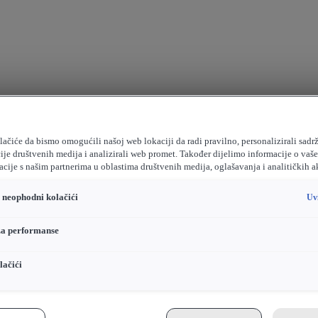
ačiće da bismo omogućili našoj web lokaciji da radi pravilno, personalizirali sadrž
ije društvenih medija i analizirali web promet. Također dijelimo informacije o vaš
cije s našim partnerima u oblastima društvenih medija, oglašavanja i analitičkih a
o neophodni kolačići
Uv
za performanse
lačići