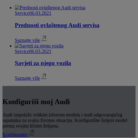
Service
06.03.2021
Prednosti ovlaštenog Audi servisa
Saznajte više
Service
06.03.2021
Savjeti za njegu vozila
Saznajte više
Konfiguriši moj Audi
Audi raspolaže velikim izborom modela i nudi odgovarajućeg
saputnika za svaku životnu situaciju. Konfigurišite željeni model
prema svojim ličnim željama.
Konfigurator