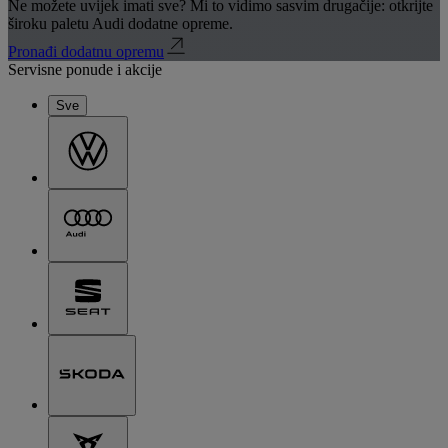
Ne možete uvijek imati sve? Mi to vidimo sasvim drugačije: otkrijte
široku paletu Audi dodatne opreme.
Pronađi dodatnu opremu
Servisne ponude i akcije
Sve