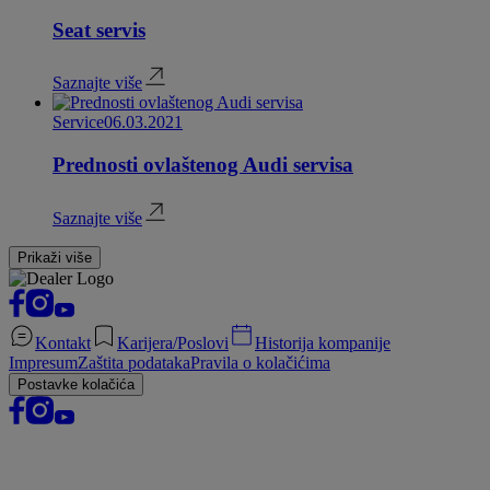
Seat servis
Saznajte više
Service
06.03.2021
Prednosti ovlaštenog Audi servisa
Saznajte više
Prikaži više
Kontakt
Karijera/Poslovi
Historija kompanije
Impresum
Zaštita podataka
Pravila o kolačićima
Postavke kolačića