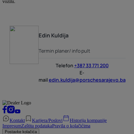
vozilu.
Edin
Kuldija
Termin planer/ info pult
Telefon
+387 33 771 200
E-
mail
edin.kuldija@porschesarajevo.ba
Kontakt
Karijera/Poslovi
Historija kompanije
Impresum
Zaštita podataka
Pravila o kolačićima
Postavke kolačića