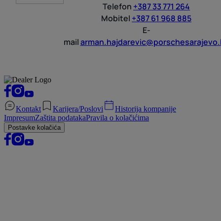
Telefon
+387 33 771 264
Mobitel
+387 61 968 885
E-
mail
arman.hajdarevic@porschesarajevo.
Kontakt
Karijera/Poslovi
Historija kompanije
Impresum
Zaštita podataka
Pravila o kolačićima
Postavke kolačića