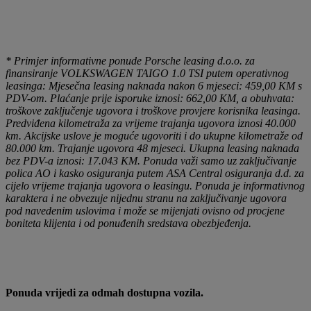
* Primjer informativne ponude Porsche leasing d.o.o. za
finansiranje VOLKSWAGEN TAIGO 1.0 TSI putem operativnog
leasinga: Mjesečna leasing naknada nakon 6 mjeseci: 459,00 KM s
PDV-om. Plaćanje prije isporuke iznosi: 662,00 KM, a obuhvata:
troškove zaključenje ugovora i troškove provjere korisnika leasinga.
Predviđena kilometraža za vrijeme trajanja ugovora iznosi 40.000
km. Akcijske uslove je moguće ugovoriti i do ukupne kilometraže od
80.000 km. Trajanje ugovora 48 mjeseci. Ukupna leasing naknada
bez PDV-a iznosi: 17.043 KM. Ponuda važi samo uz zaključivanje
polica AO i kasko osiguranja putem ASA Central osiguranja d.d. za
cijelo vrijeme trajanja ugovora o leasingu. Ponuda je informativnog
karaktera i ne obvezuje nijednu stranu na zaključivanje ugovora
pod navedenim uslovima i može se mijenjati ovisno od procjene
boniteta klijenta i od ponuđenih sredstava obezbjeđenja.
Ponuda vrijedi za odmah dostupna vozila.