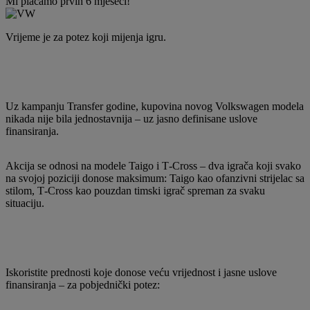
Mi plaćamo prvih 6 mjeseci!
Vrijeme je za potez koji mijenja igru.
Uz kampanju Transfer godine, kupovina novog Volkswagen modela
nikada nije bila jednostavnija – uz jasno definisane uslove
finansiranja.
Akcija se odnosi na modele Taigo i T‑Cross – dva igrača koji svako
na svojoj poziciji donose maksimum: Taigo kao ofanzivni strijelac sa
stilom, T‑Cross kao pouzdan timski igrač spreman za svaku
situaciju.
Iskoristite prednosti koje donose veću vrijednost i jasne uslove
finansiranja – za pobjednički potez: