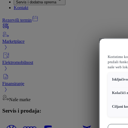
Servis i dodatna oprema
Kontakt
Rezerviši termin
Marketplace
Koristimo kol
Elektromobilnost
pružali funkc
naše web loka
Isključiv
Finansiranje
Kolačići 
Naše marke
Ciljani ko
Servis i prodaja: