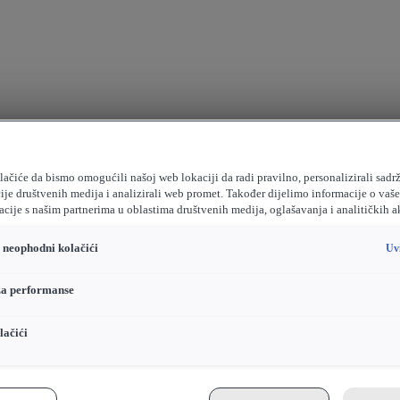
ačiće da bismo omogućili našoj web lokaciji da radi pravilno, personalizirali sadrž
ije društvenih medija i analizirali web promet. Također dijelimo informacije o vaš
cije s našim partnerima u oblastima društvenih medija, oglašavanja i analitičkih a
o neophodni kolačići
Uv
za performanse
lačići