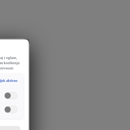
aj i oglase,
em korištenju
ktivnosti.
ijek aktivno