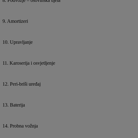
8. Podvozje – osovinska tijela
9. Amortizeri
10. Upravljanje
11. Karoserija i osvjetljenje
12. Peri-briši uređaj
13. Baterija
14. Probna vožnja