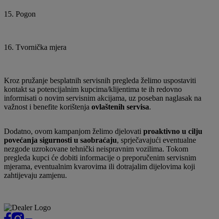
15. Pogon
16. Tvornička mjera
Kroz pružanje besplatnih servisnih pregleda želimo uspostaviti
kontakt sa potencijalnim kupcima/klijentima te ih redovno
informisati o novim servisnim akcijama, uz poseban naglasak na
važnost i benefite korištenja
ovlaštenih servisa
.
Dodatno, ovom kampanjom želimo djelovati
proaktivno u cilju
povećanja sigurnosti u saobraćaju
, sprječavajući eventualne
nezgode uzrokovane tehnički neispravnim vozilima. Tokom
pregleda kupci će dobiti informacije o preporučenim servisnim
mjerama, eventualnim kvarovima ili dotrajalim dijelovima koji
zahtijevaju zamjenu.