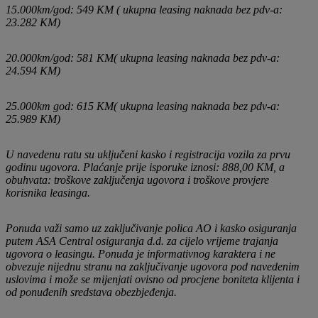
15.000km/god: 549 KM ( ukupna leasing naknada bez pdv-a:
23.282 KM)
20.000km/god: 581 KM( ukupna leasing naknada bez pdv-a:
24.594 KM)
25.000km god: 615 KM( ukupna leasing naknada bez pdv-a:
25.989 KM)
U navedenu ratu su uključeni kasko i registracija vozila za prvu
godinu ugovora. Plaćanje prije isporuke iznosi: 888,00 KM, a
obuhvata: troškove zaključenja ugovora i troškove provjere
korisnika leasinga.
Ponuda važi samo uz zaključivanje polica AO i kasko osiguranja
putem ASA Central osiguranja d.d. za cijelo vrijeme trajanja
ugovora o leasingu. Ponuda je informativnog karaktera i ne
obvezuje nijednu stranu na zaključivanje ugovora pod navedenim
uslovima i može se mijenjati ovisno od procjene boniteta klijenta i
od ponuđenih sredstava obezbjeđenja.