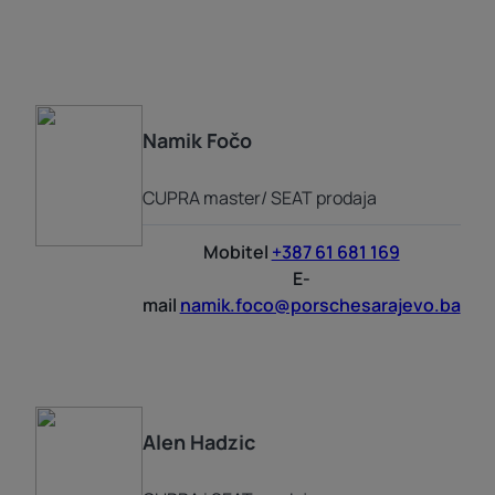
Namik
Fočo
CUPRA master/ SEAT prodaja
Mobitel
+387 61 681 169
E-
mail
namik.foco@porschesarajevo.ba
Alen
Hadzic