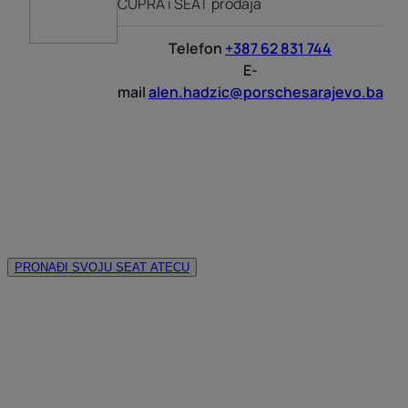
CUPRA i SEAT prodaja
Telefon
+387 62 831 744
E-
mail
alen.hadzic@porschesarajevo.ba
PRONAĐI SVOJU SEAT ATECU