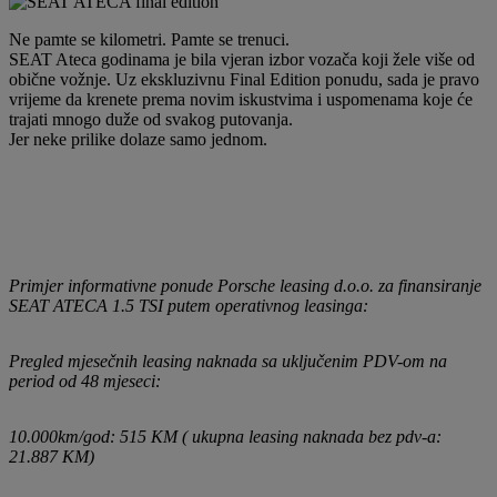
Ne pamte se kilometri. Pamte se trenuci.
SEAT Ateca godinama je bila vjeran izbor vozača koji žele više od
obične vožnje. Uz ekskluzivnu Final Edition ponudu, sada je pravo
vrijeme da krenete prema novim iskustvima i uspomenama koje će
trajati mnogo duže od svakog putovanja.
Jer neke prilike dolaze samo jednom.
Primjer informativne ponude Porsche leasing d.o.o. za finansiranje
SEAT ATECA 1.5 TSI putem operativnog leasinga:
Pregled mjesečnih leasing naknada sa uključenim PDV-om na
period od 48 mjeseci:
10.000km/god: 515 KM ( ukupna leasing naknada bez pdv-a:
21.887 KM)