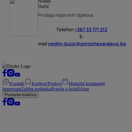
Nedim
Dučić
Prodaja rezervnih dijelova
Telefon
+387 33 771 212
E-
mail
nedim.ducic@porschesarajevo.ba
Kontakt
Karijera/Poslovi
Historija kompanije
Impresum
Zaštita podataka
Pravila o kolačićima
Postavke kolačića