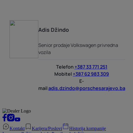
Adis
Džindo
Senior prodaje Volkswagen privredna
vozila
Telefon
+387 33 771 251
Mobitel
+387 62 983 309
E-
mail
adis.dzindo@porschesarajevo.ba
Kontakt
Karijera/Poslovi
Historija kompanije