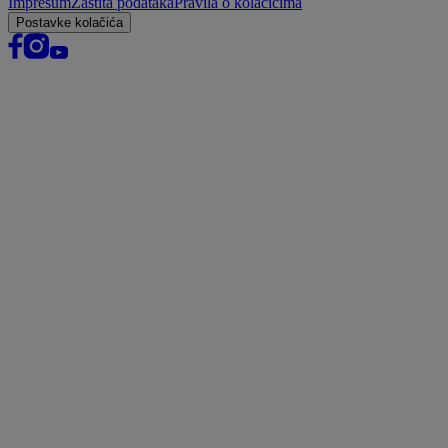
Impresum
Zaštita podataka
Pravila o kolačićima
Postavke kolačića