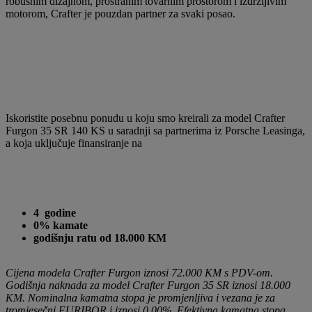
robusnim dizajnom, prostranim tovarnim prostorom i izdržljivim
motorom, Crafter je pouzdan partner za svaki posao.
Iskoristite posebnu ponudu u koju smo kreirali za model Crafter
Furgon 35 SR 140 KS u saradnji sa partnerima iz Porsche Leasinga,
a koja uključuje finansiranje na
4 godine
0% kamate
godišnju ratu od 18.000 KM
Cijena modela Crafter Furgon iznosi 72.000 KM s PDV-om.
Godišnja naknada za model Crafter Furgon 35 SR iznosi 18.000
KM. Nominalna kamatna stopa je promjenljiva i vezana je za
tromjesečni EURIBOR i iznosi 0,00%. Efektivna kamatna stopa