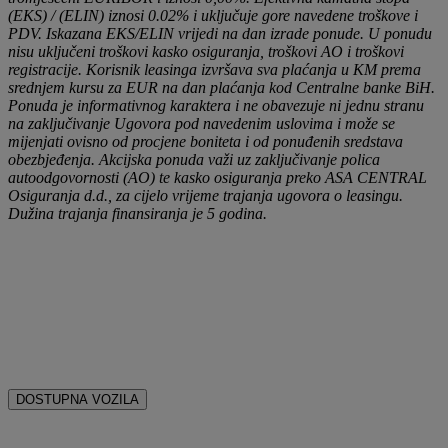
(EKS) / (ELIN) iznosi 0.02% i uključuje gore navedene troškove i
PDV. Iskazana EKS/ELIN vrijedi na dan izrade ponude. U ponudu
nisu uključeni troškovi kasko osiguranja, troškovi AO i troškovi
registracije. Korisnik leasinga izvršava sva plaćanja u KM prema
srednjem kursu za EUR na dan plaćanja kod Centralne banke BiH.
Ponuda je informativnog karaktera i ne obavezuje ni jednu stranu
na zaključivanje Ugovora pod navedenim uslovima i može se
mijenjati ovisno od procjene boniteta i od ponuđenih sredstava
obezbjeđenja. Akcijska ponuda važi uz zaključivanje polica
autoodgovornosti (AO) te kasko osiguranja preko ASA CENTRAL
Osiguranja d.d., za cijelo vrijeme trajanja ugovora o leasingu.
Dužina trajanja finansiranja je 5 godina.
DOSTUPNA VOZILA