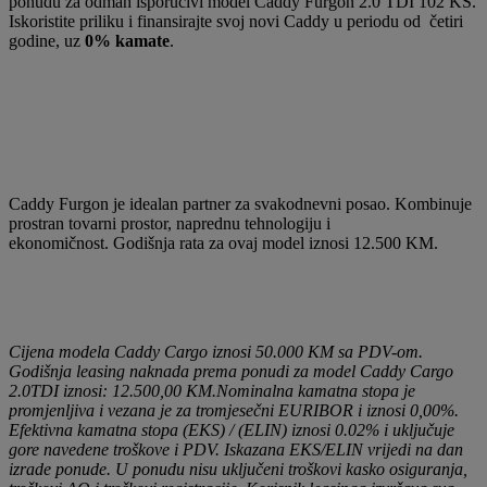
ponudu za odmah isporučivi model Caddy Furgon 2.0 TDI 102 KS.
Iskoristite priliku i finansirajte svoj novi Caddy u periodu od četiri
godine, uz
0% kamate
.
Caddy Furgon je idealan partner za svakodnevni posao. Kombinuje
prostran tovarni prostor, naprednu tehnologiju i
ekonomičnost. Godišnja rata za ovaj model iznosi 12.500 KM.
Cijena modela Caddy Cargo iznosi 50.000 KM sa PDV-om.
Godišnja leasing naknada prema ponudi za model Caddy Cargo
2.0TDI iznosi: 12.500,00 KM.Nominalna kamatna stopa je
promjenljiva i vezana je za tromjesečni EURIBOR i iznosi 0,00%.
Efektivna kamatna stopa (EKS) / (ELIN) iznosi 0.02% i uključuje
gore navedene troškove i PDV. Iskazana EKS/ELIN vrijedi na dan
izrade ponude. U ponudu nisu uključeni troškovi kasko osiguranja,