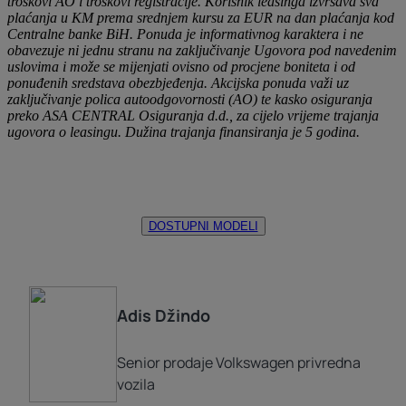
troškovi AO i troškovi registracije. Korisnik leasinga izvršava sva
plaćanja u KM prema srednjem kursu za EUR na dan plaćanja kod
Centralne banke BiH. Ponuda je informativnog karaktera i ne
obavezuje ni jednu stranu na zaključivanje Ugovora pod navedenim
uslovima i može se mijenjati ovisno od procjene boniteta i od
ponuđenih sredstava obezbjeđenja. Akcijska ponuda važi uz
zaključivanje polica autoodgovornosti (AO) te kasko osiguranja
preko ASA CENTRAL Osiguranja d.d., za cijelo vrijeme trajanja
ugovora o leasingu. Dužina trajanja finansiranja je 5 godina.
D
DOSTUPNI MODELI
Adis
Džindo
Senior prodaje Volkswagen privredna
vozila