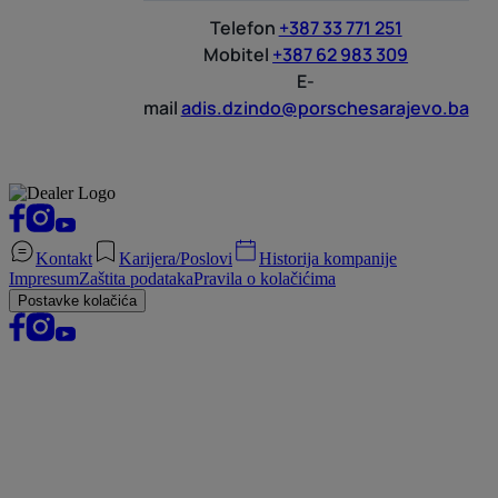
Telefon
+387 33 771 251
Mobitel
+387 62 983 309
E-
mail
adis.dzindo@porschesarajevo.ba
Kontakt
Karijera/Poslovi
Historija kompanije
Impresum
Zaštita podataka
Pravila o kolačićima
Postavke kolačića