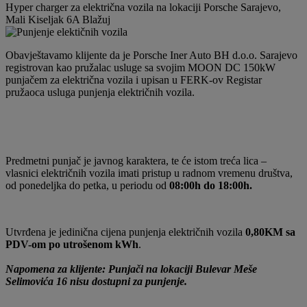
Hyper charger za električna vozila na lokaciji Porsche Sarajevo,
Mali Kiseljak 6A Blažuj
Obavještavamo klijente da je Porsche Iner Auto BH d.o.o. Sarajevo
registrovan kao pružalac usluge sa svojim MOON DC 150kW
punjačem za električna vozila i upisan u FERK-ov Registar
pružaoca usluga punjenja električnih vozila.
Predmetni punjač je javnog karaktera, te će istom treća lica –
vlasnici električnih vozila imati pristup u radnom vremenu društva,
od ponedeljka do petka, u periodu od
08:00h do 18:00h.
Utvrđena je jedinična cijena punjenja električnih vozila
0,80KM sa
PDV-om po utrošenom kWh
.
Napomena za klijente: Punjači na lokaciji Bulevar Meše
Selimovića 16 nisu dostupni za punjenje.