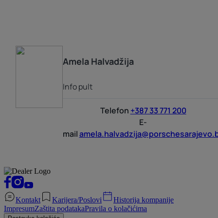
Amela
Halvadžija
Info pult
Telefon
+387 33 771 200
E-
mail
amela.halvadzija@porschesarajevo.
Kontakt
Karijera/Poslovi
Historija kompanije
Impresum
Zaštita podataka
Pravila o kolačićima