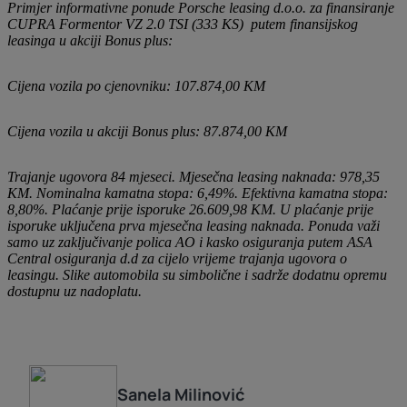
Primjer informativne ponude Porsche leasing d.o.o. za finansiranje
CUPRA Formentor VZ 2.0 TSI (333 KS) putem finansijskog
leasinga u akciji Bonus plus:
Cijena vozila po cjenovniku: 107.874,00 KM
Cijena vozila u akciji Bonus plus: 87.874,00 KM
Trajanje ugovora 84 mjeseci. Mjesečna leasing naknada: 978,35
KM. Nominalna kamatna stopa: 6,49%. Efektivna kamatna stopa:
8,80%. Plaćanje prije isporuke 26.609,98 KM. U plaćanje prije
isporuke uključena prva mjesečna leasing naknada. Ponuda važi
samo uz zaključivanje polica AO i kasko osiguranja putem ASA
Central osiguranja d.d za cijelo vrijeme trajanja ugovora o
leasingu. Slike automobila su simbolične i sadrže dodatnu opremu
dostupnu uz nadoplatu.
Sanela
Milinović