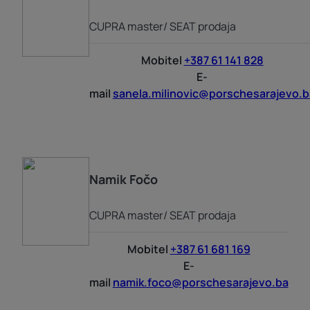
CUPRA master/ SEAT prodaja
Mobitel
+387 61 141 828
E-
mail
sanela.milinovic@porschesarajevo.b
Namik
Fočo
CUPRA master/ SEAT prodaja
Mobitel
+387 61 681 169
E-
mail
namik.foco@porschesarajevo.ba