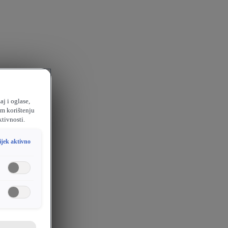
aj i oglase,
em korištenju
ktivnosti.
ijek aktivno