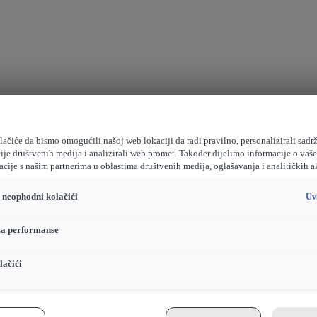
ačiće da bismo omogućili našoj web lokaciji da radi pravilno, personalizirali sadrž
ije društvenih medija i analizirali web promet. Također dijelimo informacije o vaš
cije s našim partnerima u oblastima društvenih medija, oglašavanja i analitičkih a
o neophodni kolačići
Uv
za performanse
lačići