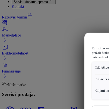
Servis i dodatna oprema
Kontakt
Rezerviši termin
Marketplace
Koristimo kol
Elektromobilnost
pružali funkc
naše web loka
Isključiv
Finansiranje
Kolačići 
Naše marke
Ciljani ko
Servis i prodaja: