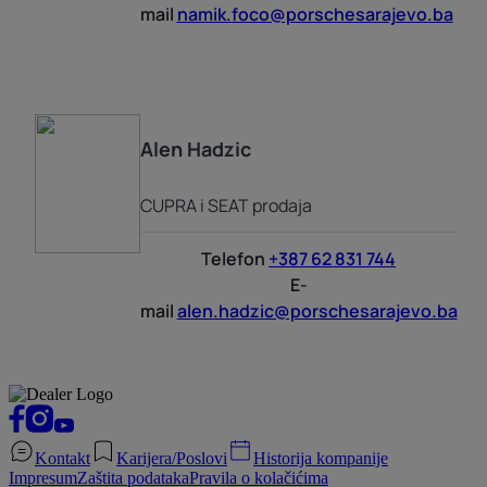
mail
namik.foco@porschesarajevo.ba
Alen
Hadzic
CUPRA i SEAT prodaja
Telefon
+387 62 831 744
E-
mail
alen.hadzic@porschesarajevo.ba
Kontakt
Karijera/Poslovi
Historija kompanije
Impresum
Zaštita podataka
Pravila o kolačićima