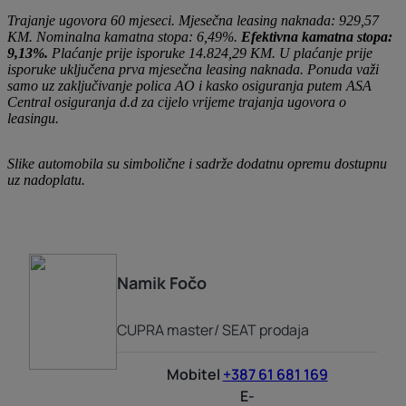
Trajanje ugovora 60 mjeseci. Mjesečna leasing naknada: 929,57
KM. Nominalna kamatna stopa: 6,49%.
Efektivna kamatna stopa:
9,13%.
Plaćanje prije isporuke 14.824,29 KM. U plaćanje prije
isporuke uključena prva mjesečna leasing naknada. Ponuda važi
samo uz zaključivanje polica AO i kasko osiguranja putem ASA
Central osiguranja d.d za cijelo vrijeme trajanja ugovora o
leasingu.
Slike automobila su simbolične i sadrže dodatnu opremu dostupnu
uz nadoplatu.
Namik
Fočo
CUPRA master/ SEAT prodaja
Mobitel
+387 61 681 169
E-