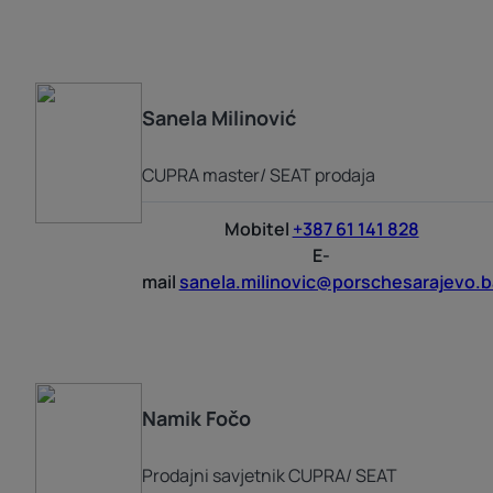
Sanela
Milinović
CUPRA master/ SEAT prodaja
Mobitel
+387 61 141 828
E-
mail
sanela.milinovic@porschesarajevo.b
Namik
Fočo
Prodajni savjetnik CUPRA/ SEAT