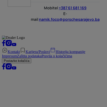
Mobitel
+387 61 681 169
E-
mail
namik.foco@porschesarajevo.ba
Kontakt
Karijera/Poslovi
Historija kompanije
Impresum
Zaštita podataka
Pravila o kolačićima
Postavke kolačića