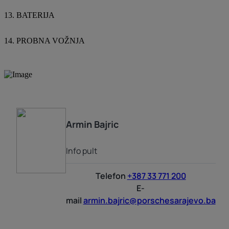
13. BATERIJA
14. PROBNA VOŽNJA
Armin
Bajric
Info pult
Telefon
+387 33 771 200
E-
mail
armin.bajric@porschesarajevo.ba