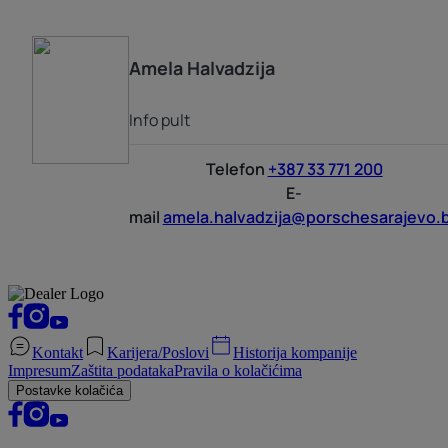
Amela
Halvadzija
Info pult
Telefon
+387 33 771 200
E-
mail
amela.halvadzija@porschesarajevo.
Kontakt
Karijera/Poslovi
Historija kompanije
Impresum
Zaštita podataka
Pravila o kolačićima
Postavke kolačića