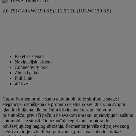
2.0 TSI (140 kW/ 190 KS) ili 2.0 TDI (110kW/ 150 KS)
Paket asistenata
Navigacijski sistem
Connectivity box
Zimski paket
Full Link
4Drive
Cupra Formentor nije samo automobil; to je simfonija snage i
elegancije, osmišljena da probudi osjetila i oživi dušu. Sa svojim
glatkim linijama, dinamičnim krivinama i nezamjenjivom
prisutnošću, privlači pažnju na svakom koraku, utjelovljujući suštinu
automobilske strasti. Od uzbuđujućeg rikanja motora do
oduševljujućeg naglog ubrzanja, Formentor je više od prijevoznog
sredstva - to je uzbudljivo putovanje, proslava slobode i dokaz