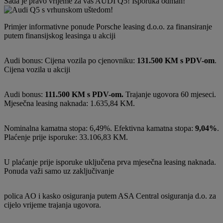
Sada je pravo vrijeme za vaš AUDI Q5! Isporuka odmah!
Primjer informativne ponude Porsche leasing d.o.o. za finansiranje
putem finansijskog leasinga u akciji
Audi bonus: Cijena vozila po cjenovniku:
131.500 KM s PDV-om
.
Cijena vozila u akciji
Audi bonus:
111.500 KM s PDV-om.
Trajanje ugovora 60 mjeseci.
Mjesečna leasing naknada: 1.635,84 KM.
Nominalna kamatna stopa: 6,49%. Efektivna kamatna stopa:
9,04%
.
Plaćenje prije isporuke: 33.106,83 KM.
U plaćanje prije isporuke uključena prva mjesečna leasing naknada.
Ponuda važi samo uz zaključivanje
polica AO i kasko osiguranja putem ASA Central osiguranja d.o. za
cijelo vrijeme trajanja ugovora.