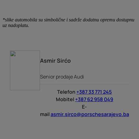
*slike automobila su simbolične i sadrže dodatnu opremu dostupnu
uz nadoplatu.
Asmir
Sirćo
Senior prodaje Audi
Telefon
+387 33 771 245
Mobitel
+387 62 958 049
E-
mail
asmir.sirco@porschesarajevo.ba