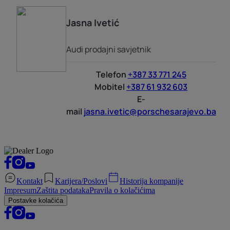
Jasna
Ivetić
Audi prodajni savjetnik
Telefon
+387 33 771 245
Mobitel
+387 61 932 603
E-
mail
jasna.ivetic@porschesarajevo.ba
Kontakt
Karijera/Poslovi
Historija kompanije
Impresum
Zaštita podataka
Pravila o kolačićima
Postavke kolačića