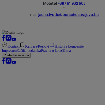
Mobitel
+387 61 932 603
E-
mail
jasna.ivetic@porschesarajevo.ba
Kontakt
Karijera/Poslovi
Historija kompanije
Impresum
Zaštita podataka
Pravila o kolačićima
Postavke kolačića