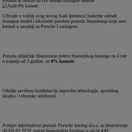
Ponuda se odnosi na sve odmah dostupne modele
Uživajte u vožnji svog novog Audi ljubimca! Izaberite odmah
dostupan model i iskoristite posebnu ponudu finansiranja koju smo
kreirali u saradnji sa Porsche Leasingom.
Ponuda uključuje finansiranje putem finansijskog leasinga na 4 rate
u trajanju od 3 godine, uz
0% kamate.
Otkrijte savršenu kombinaciju napredne tehnologije, sportskog
dizajna i vrhunske udobnosti.
Primjer informativne ponude Porsche leasing d.o.o. za finansiranje
AUDI A5 TFSI putem finansijskog leasinga u akciji 430: