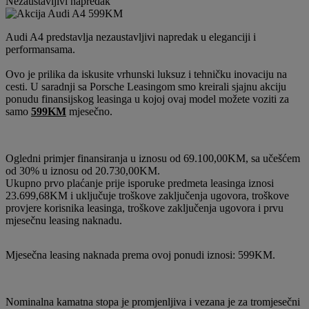
Nezaustavljivi napredak
Audi A4 predstavlja nezaustavljivi napredak u eleganciji i
performansama.
Ovo je prilika da iskusite vrhunski luksuz i tehničku inovaciju na
cesti. U saradnji sa Porsche Leasingom smo kreirali sjajnu akciju
ponudu finansijskog leasinga u kojoj ovaj model možete voziti za
samo
599KM
mjesečno.
Ogledni primjer finansiranja u iznosu od 69.100,00KM, sa učešćem
od 30% u iznosu od 20.730,00KM.
Ukupno prvo plaćanje prije isporuke predmeta leasinga iznosi
23.699,68KM i uključuje troškove zaključenja ugovora, troškove
provjere korisnika leasinga, troškove zaključenja ugovora i prvu
mjesečnu leasing naknadu.
Mjesečna leasing naknada prema ovoj ponudi iznosi: 599KM.
Nominalna kamatna stopa je promjenljiva i vezana je za tromjesečni