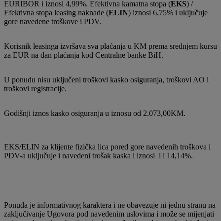
EURIBOR i iznosi 4,99%. Efektivna kamatna stopa (
EKS
) /
Efektivna stopa leasing naknade (
ELIN
) iznosi 6,75% i uključuje
gore navedene troškove i PDV.
Korisnik leasinga izvršava sva plaćanja u KM prema srednjem kursu
za EUR na dan plaćanja kod Centralne banke BiH.
U ponudu nisu uključeni troškovi kasko osiguranja, troškovi AO i
troškovi registracije.
Godišnji iznos kasko osiguranja u iznosu od 2.073,00KM.
EKS/ELIN za klijente fizička lica pored gore navedenih troškova i
PDV-a uključuje i navedeni trošak kaska i iznosi i i 14,14%.
Ponuda je informativnog karaktera i ne obavezuje ni jednu stranu na
zaključivanje Ugovora pod navedenim uslovima i može se mijenjati