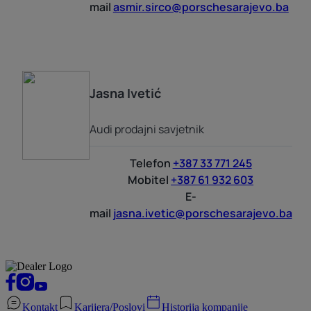
mail
asmir.sirco@porschesarajevo.ba
Jasna
Ivetić
Audi prodajni savjetnik
Telefon
+387 33 771 245
Mobitel
+387 61 932 603
E-
mail
jasna.ivetic@porschesarajevo.ba
Kontakt
Karijera/Poslovi
Historija kompanije