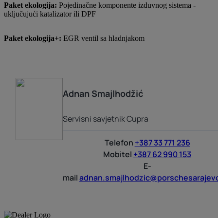
Paket ekologija:
Pojedinačne komponente izduvnog sistema -
uključujući katalizator ili DPF
Paket ekologija+:
EGR ventil sa hladnjakom
Adnan
Smajlhodžić
Servisni savjetnik Cupra
Telefon
+387 33 771 236
Mobitel
+387 62 990 153
E-
mail
adnan.smajlhodzic@porschesarajev