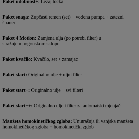
Paket udobnost+
: Ležaj točka
Paket snaga:
Zupčasti remen (set) + vodena pumpa + zatezni
španer
Paket 4 Motion:
Zamjena ulja (po potrebi filter) u
stražnjem pogonskom sklopu
Paket kvačilo:
Kvačilo, set + zamajac
Paket start:
Originalno ulje + uljni filter
Paket start+:
Originalno ulje + svi filteri
Paket start++:
Originalno ulje i filter za automatski mjenjač
Manžeta homokinetičkog zgloba:
Unutrašnja ili vanjska manžeta
homokinetičkog zgloba + homokinetički zglob