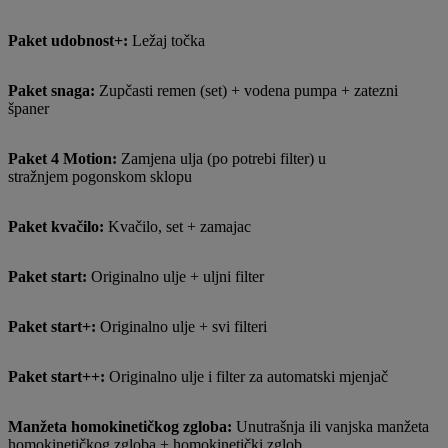
Paket udobnost+:
Ležaj točka
Paket snaga:
Zupčasti remen (set) + vodena pumpa + zatezni
španer
Paket 4 Motion:
Zamjena ulja (po potrebi filter) u
stražnjem pogonskom sklopu
Paket kvačilo:
Kvačilo, set + zamajac
Paket start:
Originalno ulje + uljni filter
Paket start+:
Originalno ulje + svi filteri
Paket start++:
Originalno ulje i filter za automatski mjenjač
Manžeta homokinetičkog zgloba:
Unutrašnja ili vanjska manžeta
homokinetičkog zgloba + homokinetički zglob