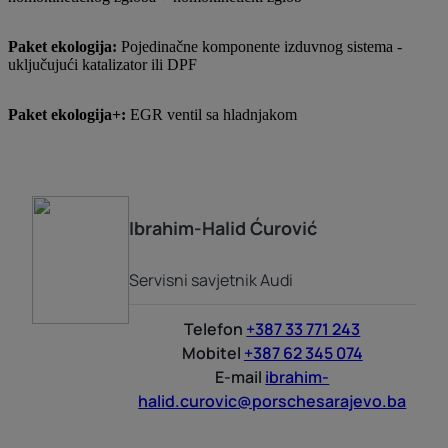
Paket ekologija:
Pojedinačne komponente izduvnog sistema -
uključujući katalizator ili DPF
Paket ekologija+:
EGR ventil sa hladnjakom
Ibrahim-Halid
Ćurović
Servisni savjetnik Audi
Telefon
+387 33 771 243
Mobitel
+387 62 345 074
E-mail
ibrahim-
halid.curovic@porschesarajevo.ba